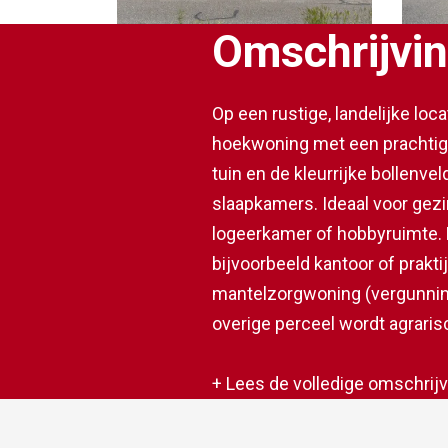
Omschrijvi
Op een rustige, landelijke lo
hoekwoning met een prachtige 
tuin en de kleurrijke bollenve
slaapkamers. Ideaal voor gez
logeerkamer of hobbyruimte. 
bijvoorbeeld kantoor of prakti
mantelzorgwoning (vergunning 
overige perceel wordt agraris
als Noordwijkerhout, Lisse en
sportverenigingen en recreati
+ Lees de volledige omschrijv
Schiphol. Ook het strand en d