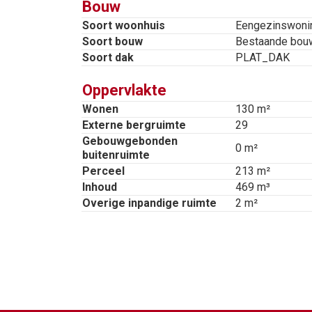
Bouw
Bijgebouw 7b:
Soort woonhuis
Eengezinswoni
Toegang via beschutte buitenr
Soort bouw
Bestaande bou
Soort dak
PLAT_DAK
ruimte, 2 extra kamers, douche
Oppervlakte
Bijzonderheden:
Wonen
130 m²
Weids uitzicht aan de voor- en
Externe bergruimte
29
Gebouwgebonden
Landelijke ligging;
0 m²
buitenruimte
Riante, fraai aangelegde tuin 
Perceel
213 m²
Inhoud
469 m³
Tuinhuis met glazen schuifw
Overige inpandige ruimte
2 m²
Parkeren voor meerdere auto’s
Perceel oppervlakte:
Ca. 213 m² (wonen)
Ca. 4.274 m² (agrarisch) waarv