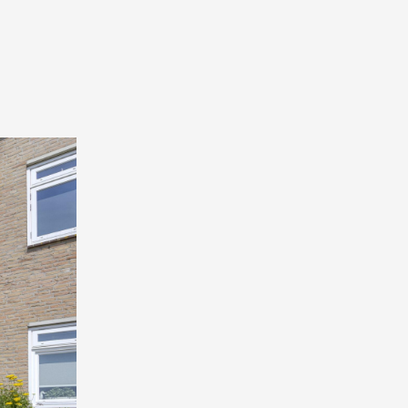
n een ruime hal met garderobe,
 de hal stapt u de lichte en
acht trekken. De gesloten
paratuur o.a. een
rkast aanwezig, ideaal voor
erras en de tuin. Om de hoek
eaansluiting bevinden.
 tot de badkamer. De badkamer
ngebouwde kast voor extra
er een eigen wastafel en de
rde slaapkamer, eveneens