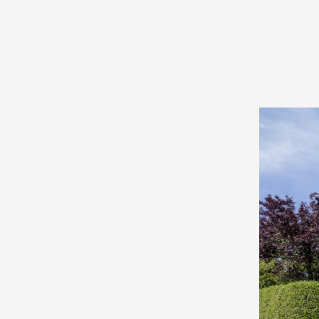
Indeling:
Begane grond:
Via de zijtuin is de hoofdentr
meterkast, en toegang tot het 
royale woonkamer binnen, waar
keuken, grenzend aan de woonk
inductiekookplaat, afzuigkap,
extra bergruimte. Vanuit de k
bij de achterdeur vindt u een
1e Verdieping:
Aan de voorzijde van de woni
is uitgerust met een ligbad, 
opbergruimte. Daarnaast zijn
ander over praktische inbouw