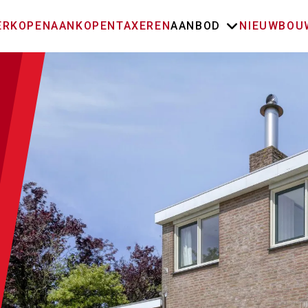
ERKOPEN
AANKOPEN
TAXEREN
AANBOD
NIEUWBOU