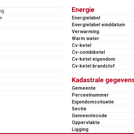
Energie
ng
uimte en aparte houten berging. Indeling bijgebouw: hal,
w
Energielabel
Energielabel einddatum
 met toilet, Bergruimte met cv-installatie voor bijgebouw
Verwarming
Warm water
Cv-ketel
Cv-combiketel
 achterzijde;
Cv-ketel eigendom
Cv-ketel brandstof
met grote veranda;
Kadastrale gegeven
anden;
Gemeente
 op eigen terrein.
Perceelnummer
Eigendomssituatie
Sectie
Gemeentecode
Oppervlakte
an ca. 1800 m² in gebruik bij de woning als tuin.
Ligging