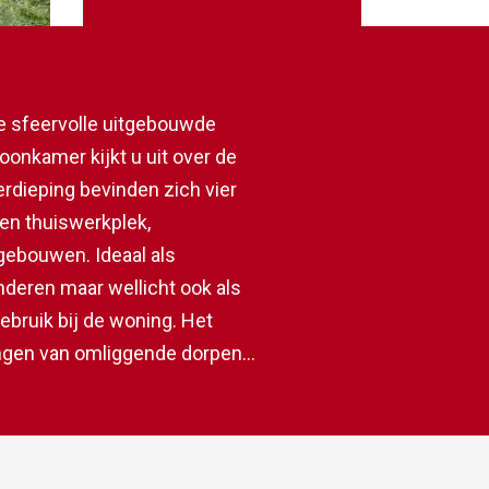
ze sfeervolle uitgebouwde
onkamer kijkt u uit over de
erdieping bevinden zich vier
en thuiswerkplek,
gebouwen. Ideaal als
inderen maar wellicht ook als
ebruik bij de woning. Het
ningen van omliggende dorpen
tot scholen,
 richting Leiden, Haarlem of