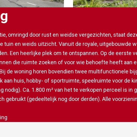
ng
catie, omringd door rust en weidse vergezichten, staat de
tuin en weids uitzicht. Vanuit de royale, uitgebouwde wo
lden. Een heerlijke plek om te ontspannen. Op de eerste v
innen die ruimte zoeken of voor wie behoefte heeft aan e
Bij de woning horen bovendien twee multifunctionele bij
jk aan huis, hobby- of sportruimte, speelruimte voor de k
nodig). Ca. 1.800 m² van het te verkopen perceel is in g
ch gebruikt (gedeeltelijk nog door derden). Alle voorzie
 Voorhout zijn binnen handbereik; van winkels en horeca 
e. Via de nabijgelegen N208 en A44 ben je snel onderweg
ing
e duinen van Noordwijk liggen op fietsafstand.