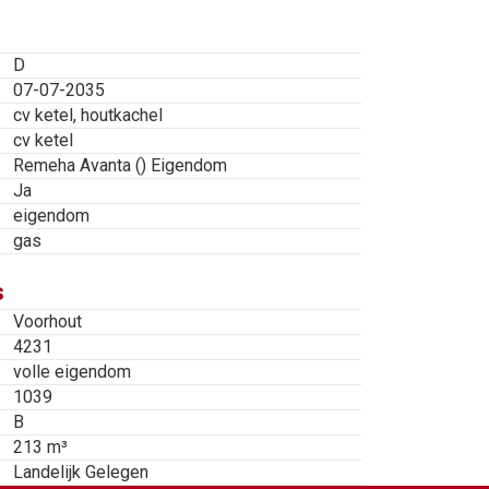
 grote multifunctionele
D
07-07-2035
 7a en 7b.
cv ketel, houtkachel
cv ketel
Remeha Avanta () Eigendom
Ja
eigendom
gas
s
Voorhout
4231
volle eigendom
1039
B
213 m³
Landelijk Gelegen