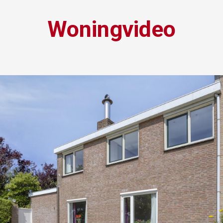
Woningvideo
ee bereikbaar via een af te sluiten poort. U komt binnen i
toilet met fonteintje en de trap naar de verdieping. Vanuit
 de sfeervolle haard en het vrije uitzicht direct de aand
amer, is voorzien van een lichte inrichting en inbouwap
 oven en vaatwasser. Daarnaast is er een praktische kelde
euken heeft u via de achterdeur directe toegang tot het t
 aparte berging, waar zich de cv installatie en wasmachin
ng bevindt zich de royale hoofdslaapkamer met toegang
een separate douche, 2e toilet, wastafel en een handige i
 er nog twee ruime slaapkamers, waarvan één beschikt ov
kasten. Aan de achterzijde van de woning vindt u de vie