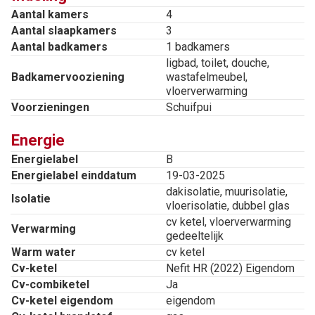
een hoekligbad, een aparte douchecabine, een
Aantal kamers
4
stijlvol wastafelmeubel en een tweede toilet.
Aantal slaapkamers
3
Aantal badkamers
1 badkamers
ligbad, toilet, douche,
Schuren/stallen:
Badkamervooziening
wastafelmeubel,
Het perceel biedt volop mogelijkheden voor
vloerverwarming
Voorzieningen
Schuifpui
ontspanning en buitenleven. De grote schuur met
verdieping biedt extra bergruimte of kan worden
Energie
gebruikt voor hobby’s of werk aan huis. De
Energielabel
B
aanwezige stallen met zadelkamer maken deze
Energielabel einddatum
19-03-2025
dakisolatie, muurisolatie,
woning extra aantrekkelijk voor liefhebbers van
Isolatie
vloerisolatie, dubbel glas
paarden of wellicht een andere hobby of
cv ketel, vloerverwarming
Verwarming
werkzaamheden.
gedeeltelijk
Warm water
cv ketel
Cv-ketel
Nefit HR (2022) Eigendom
Tuin:
Cv-combiketel
Ja
De tuin biedt veel ruimte en grenst aan het
Cv-ketel eigendom
eigendom