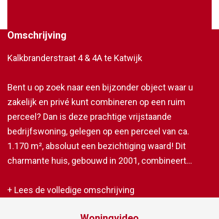
Omschrijving
Kalkbranderstraat 4 & 4A te Katwijk
Bent u op zoek naar een bijzonder object waar u
zakelijk en privé kunt combineren op een ruim
perceel? Dan is deze prachtige vrijstaande
bedrijfswoning, gelegen op een perceel van ca.
1.170 m², absoluut een bezichtiging waard! Dit
charmante huis, gebouwd in 2001, combineert
modern wooncomfort met een landelijke uitstraling.
Naast de woning vindt u een grote schuur met een
+ Lees de volledige omschrijving
ruime verdieping en 2e schuur met stallen en een
Woningvideo