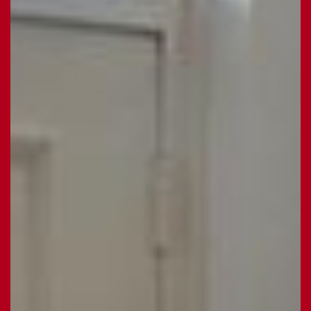
en een zij- en achtertuin op het zuid/westen is er
altijd een plekje in de zon of schaduw te vinden. De
(automatisch bedienbare) luifel met verlichting biedt
schaduw en beschutting in de zonovergoten
achtertuin. Vanuit de achtertuin als vanaf de
openbare weg is de ruimte vrijstaande garage
bereikbaar. De garage biedt volop mogelijkheden
voor het stallen van auto of bijv. fietsen, voor opslag
of wellicht hobbygebruik. Er is een vide voor nog
meer opbergmogelijkheden. De garage is voorzien
van een elektrische garagedeur. Op de oprit van de
garage kan de auto op eigen grond worden
geparkeerd. Via de poort is de tuin bereikbaar.
Bijzonderheden: