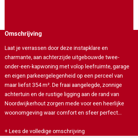
Omschrijving
Laat je verrassen door deze instapklare en
charmante, aan achterzijde uitgebouwde twee-
onder-een-kapwoning met volop leefruimte, garage
en eigen parkeergelegenheid op een perceel van
maar liefst 354 m². De fraai aangelegde, zonnige
achtertuin en de rustige ligging aan de rand van
Noordwijkerhout zorgen mede voor een heerlijke
woonomgeving waar comfort en sfeer perfect
samenkomen. Binnen word je verwelkomd door een
royale, lichte woonkamer met grote raampartijen. De
+ Lees de volledige omschrijving