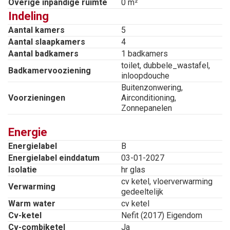
Overige inpandige ruimte
0 m²
uitstraling. Aan de achterzijde bieden openslaande
Indeling
deuren – voorzien van horren – toegang tot de tuin.
Aantal kamers
5
Hier geniet je onder de luifel met verlichting van
Aantal slaapkamers
4
lange mooie avonden buiten. De woonkeuken is een
Aantal badkamers
1 badkamers
toilet, dubbele_wastafel,
fijne plek om samen te koken en te leven. Deze
Badkamervooziening
inloopdouche
moderne keuken is compleet uitgerust met alle
Buitenzonwering,
Voorzieningen
Airconditioning,
gewenste inbouwapparatuur, waaronder een 5-pits
Zonnepanelen
gaskookplaat met wok brander, afzuigkap,
vaatwasser, oven, magnetron, koelkast en een heet
Energie
water kraan. Het zwarte composiet werkblad en de
Energielabel
B
Energielabel einddatum
03-01-2027
inbouwspots maken het plaatje compleet. Via de
Isolatie
hr glas
keuken heb je toegang tot de bijkeuken met
cv ketel, vloerverwarming
Verwarming
uitstortgootsteen en aansluitingen voor bijvoorbeeld
gedeeltelijk
Warm water
cv ketel
een koel-/vriescombinatie.
Cv-ketel
Nefit (2017) Eigendom
Cv-combiketel
Ja