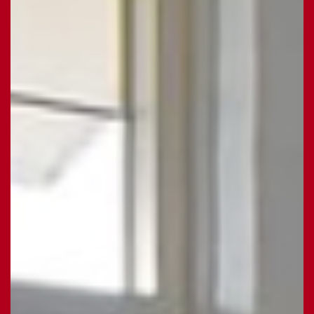
2e verdieping:
Via een hardhouten trap bereik je de tweede
verdieping alwaar een royale voorzolder met CV-
combiketel, aansluiting was- en droogapparatuur en
extra (berg) ruimte voor bijvoorbeeld een werkplek
of speelruimte voor kinderen. De 4e (zolder) kamer
met Velux dakraam is ruim, ideaal als extra
slaapkamer maar ook te gebruiken als
studeer/werkkamer of hobbykamer. Zowel de eerste
als tweede verdieping zijn voorzien van een neutrale
laminaatvloer.
Tuin:
Rondom de woning ligt een fraai aangelegde en goed
onderhouden tuin, met een voortuin op het oosten