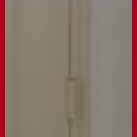
Royale, lichte woonkamer met erker en grote
raampartijen;
Sfeervolle gashaard als middelpunt van de
woonkamer;
Keramische tegelvloer met vloerverwarming op de
begane grond;
Luifel met verlichting voor comfortabel buiten zitten;
Fraai aangelegde en goed onderhouden tuin (oost,
zuid en west);
Vrijstaande garage met mogelijkheden voor
parkeren, opslag of hobby;
Parkeergelegenheid op eigen terrein.